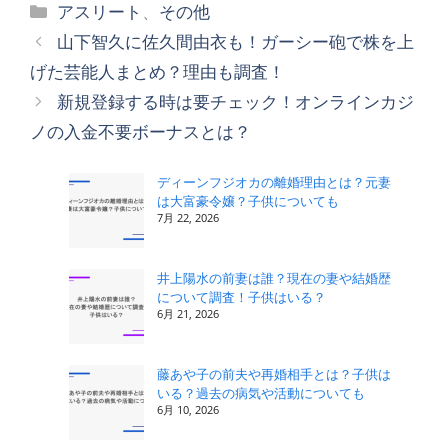
カ
アスリート
、
その他
テ
山下智久に佐久間由衣も！ガーシー砲で株を上
ゴ
げた芸能人まとめ？理由も調査！
リ
新規登録する時は要チェック！オンラインカジ
ー
ノの入金不要ボーナスとは？
ディーンフジオカの離婚理由とは？元妻
は大富豪令嬢？子供についても
7月 22, 2026
井上陽水の前妻は誰？現在の妻や結婚歴
について調査！子供はいる？
6月 21, 2026
藤あや子の前夫や再婚相手とは？子供は
いる？過去の病気や活動についても
6月 10, 2026