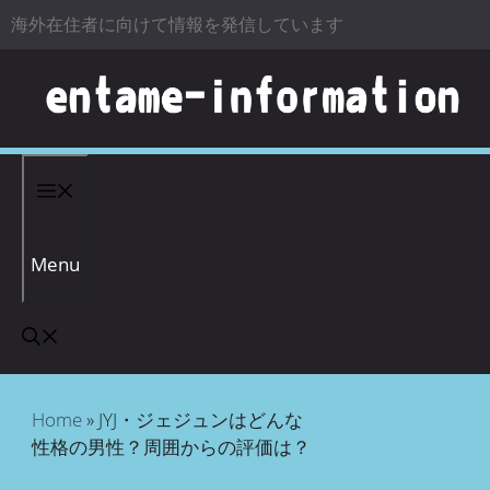
海外在住者に向けて情報を発信しています
コンテンツへスキップ
Menu
Home
»
JYJ・ジェジュンはどんな
性格の男性？周囲からの評価は？