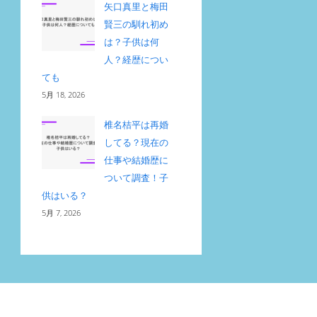
矢口真里と梅田
賢三の馴れ初め
は？子供は何
人？経歴につい
ても
5月 18, 2026
椎名桔平は再婚
してる？現在の
仕事や結婚歴に
ついて調査！子
供はいる？
5月 7, 2026