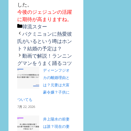
した。
今後のジェジュンの活躍
に期待が高まりますね。
カ
韓流スター
テ
パクミニョンに熱愛彼
ゴ
氏がいるという噂はホン
リ
ト？結婚の予定は？
ー
動画で解説！ランニン
グマンをうまく踊るコツ
ディーンフジオ
カの離婚理由と
は？元妻は大富
豪令嬢？子供に
ついても
7月 22, 2026
井上陽水の前妻
は誰？現在の妻