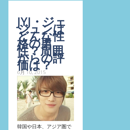
JYJ・ジェ
ジュンは
どんな性
格の男
性？周囲
からの評
価は？
6月 10, 2015
韓国や日本、アジア圏で