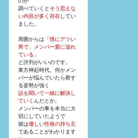
のか
調べていくと
そう思えな
い内容が多く存在
してい
ました。
周囲からは
「情にアツい
男で、メンバー愛に溢れ
ている」
と評判がいいのです。
東方神起時代、何かメン
バーが悩んでいたら察す
る姿勢が強く
話を聞いて一緒に解決し
ていく
んだとか。
メンバーの事を本当に大
切にしていたようで
彼は
優しい性格の持ち主
であることがわかります