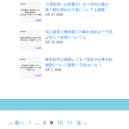
小澤征悦には前妻がいる？現在の妻は
誰？馴れ初めや子供についても調査
5月 27, 2026
矢口真里と梅田賢三の馴れ初めは？子供
は何人？経歴についても
5月 18, 2026
椎名桔平は再婚してる？現在の仕事や結
婚歴について調査！子供はいる？
5月 7, 2026
ペ
ペ
ペ
ペ
ペ
←
前へ
1
…
8
9
10
11
次
→