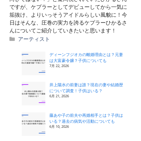
ですが、ケプラーとしてデビューしてから一気に
垢抜け、よりいっそうアイドルらしい風貌に！今
日はそんな、圧巻の実力を誇るケプラーひかるさ
んについてご紹介していきたいと思います！
カ
アーティスト
テ
ゴ
ディーンフジオカの離婚理由とは？元妻
は大富豪令嬢？子供についても
リ
7月 22, 2026
ー
井上陽水の前妻は誰？現在の妻や結婚歴
について調査！子供はいる？
6月 21, 2026
藤あや子の前夫や再婚相手とは？子供は
いる？過去の病気や活動についても
6月 10, 2026