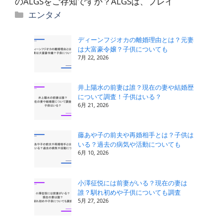
のALGSをご存知ですか？ALGSは、プレイ
カ
エンタメ
テ
ゴ
ディーンフジオカの離婚理由とは？元妻
は大富豪令嬢？子供についても
リ
7月 22, 2026
ー
井上陽水の前妻は誰？現在の妻や結婚歴
について調査！子供はいる？
6月 21, 2026
藤あや子の前夫や再婚相手とは？子供は
いる？過去の病気や活動についても
6月 10, 2026
小澤征悦には前妻がいる？現在の妻は
誰？馴れ初めや子供についても調査
5月 27, 2026