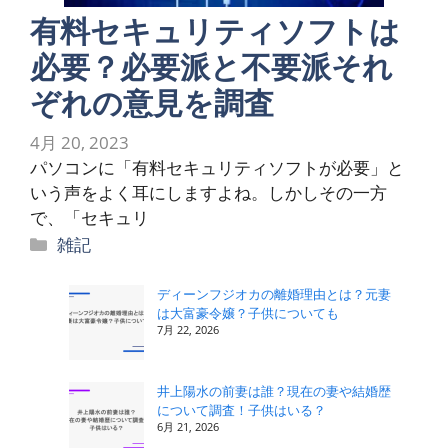
有料セキュリティソフトは
必要？必要派と不要派それ
ぞれの意見を調査
4月 20, 2023
パソコンに「有料セキュリティソフトが必要」と
いう声をよく耳にしますよね。しかしその一方
で、「セキュリ
カ
雑記
テ
ゴ
ディーンフジオカの離婚理由とは？元妻
は大富豪令嬢？子供についても
リ
7月 22, 2026
ー
井上陽水の前妻は誰？現在の妻や結婚歴
について調査！子供はいる？
6月 21, 2026