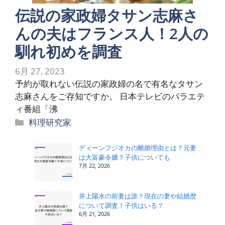
伝説の家政婦タサン志麻さ
んの夫はフランス人！2人の
馴れ初めを調査
6月 27, 2023
予約が取れない伝説の家政婦の名で有名なタサン
志麻さんをご存知ですか。 日本テレビのバラエテ
ィ番組「沸
カ
料理研究家
テ
ゴ
ディーンフジオカの離婚理由とは？元妻
は大富豪令嬢？子供についても
リ
7月 22, 2026
ー
井上陽水の前妻は誰？現在の妻や結婚歴
について調査！子供はいる？
6月 21, 2026