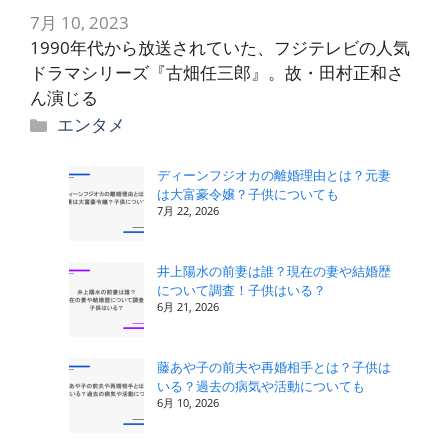
7月 10, 2023
1990年代から放送されていた、フジテレビの人気
ドラマシリーズ『古畑任三郎』。故・田村正和さ
ん演じる
カ
エンタメ
テ
ゴ
ディーンフジオカの離婚理由とは？元妻
は大富豪令嬢？子供についても
リ
7月 22, 2026
ー
井上陽水の前妻は誰？現在の妻や結婚歴
について調査！子供はいる？
6月 21, 2026
藤あや子の前夫や再婚相手とは？子供は
いる？過去の病気や活動についても
6月 10, 2026