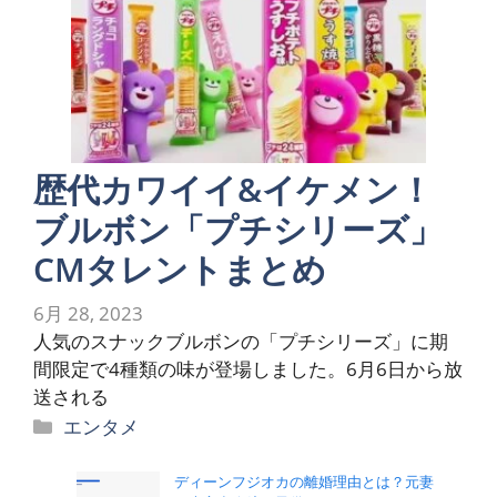
歴代カワイイ&イケメン！
ブルボン「プチシリーズ」
CMタレントまとめ
6月 28, 2023
人気のスナックブルボンの「プチシリーズ」に期
間限定で4種類の味が登場しました。6月6日から放
送される
カ
エンタメ
テ
ゴ
ディーンフジオカの離婚理由とは？元妻