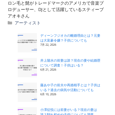
ロン毛と髭がトレードマークのアメリカで音楽プ
ロデューサー、DJとして活躍しているスティーブ
アオキさん
カ
アーティスト
テ
ゴ
ディーンフジオカの離婚理由とは？元妻
は大富豪令嬢？子供についても
リ
7月 22, 2026
ー
井上陽水の前妻は誰？現在の妻や結婚歴
について調査！子供はいる？
6月 21, 2026
藤あや子の前夫や再婚相手とは？子供は
いる？過去の病気や活動についても
6月 10, 2026
小澤征悦には前妻がいる？現在の妻は
誰？馴れ初めや子供についても調査