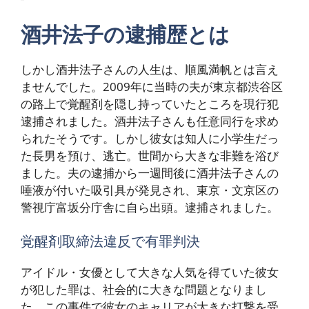
酒井法子の逮捕歴とは
しかし酒井法子さんの人生は、順風満帆とは言え
ませんでした。2009年に当時の夫が東京都渋谷区
の路上で覚醒剤を隠し持っていたところを現行犯
逮捕されました。酒井法子さんも任意同行を求め
られたそうです。しかし彼女は知人に小学生だっ
た長男を預け、逃亡。世間から大きな非難を浴び
ました。夫の逮捕から一週間後に酒井法子さんの
唾液が付いた吸引具が発見され、東京・文京区の
警視庁富坂分庁舎に自ら出頭。逮捕されました。
覚醒剤取締法違反で有罪判決
アイドル・女優として大きな人気を得ていた彼女
が犯した罪は、社会的に大きな問題となりまし
た。この事件で彼女のキャリアが大きな打撃を受