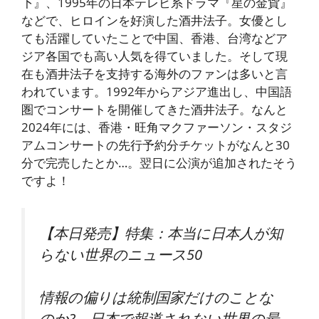
下』、1995年の日本テレビ系ドラマ『星の金貨』
などで、ヒロインを好演した酒井法子。女優とし
ても活躍していたことで中国、香港、台湾などア
ジア各国でも高い人気を得ていました。そして現
在も酒井法子を支持する海外のファンは多いと言
われています。1992年からアジア進出し、中国語
圏でコンサートを開催してきた酒井法子。なんと
2024年には、香港・旺角マクファーソン・スタジ
アムコンサートの先行予約分チケットがなんと30
分で完売したとか…。翌日に公演が追加されたそう
ですよ！
【本日発売】特集：本当に日本人が知
らない世界のニュース50
情報の偏りは統制国家だけのことな
のか? 日本で報道されない世界の最