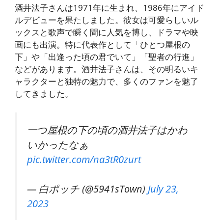
酒井法子さんは1971年に生まれ、1986年にアイド
ルデビューを果たしました。彼女は可愛らしいル
ックスと歌声で瞬く間に人気を博し、ドラマや映
画にも出演。特に代表作として「ひとつ屋根の
下」や「出逢った頃の君でいて」「聖者の行進」
などがあります。酒井法子さんは、その明るいキ
ャラクターと独特の魅力で、多くのファンを魅了
してきました。
一つ屋根の下の頃の酒井法子はかわ
いかったなぁ
pic.twitter.com/na3tR0zurt
— 白ポッチ (@5941sTown)
July 23,
2023