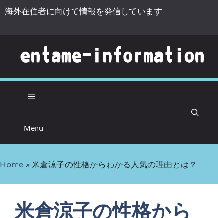
海外在住者に向けて情報を発信しています
コンテンツへスキップ
Menu
Home
»
米倉涼子の性格からわかる人気の理由とは？
米倉涼子の性格から