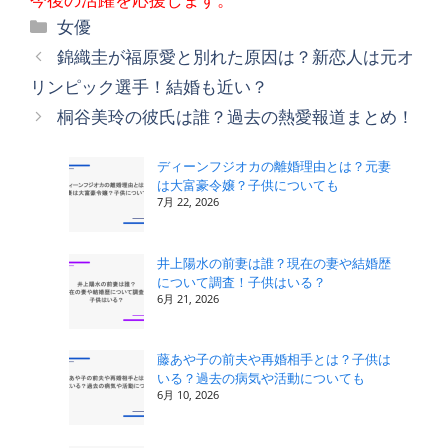
カ
女優
テ
錦織圭が福原愛と別れた原因は？新恋人は元オ
ゴ
リンピック選手！結婚も近い？
リ
桐谷美玲の彼氏は誰？過去の熱愛報道まとめ！
ー
ディーンフジオカの離婚理由とは？元妻
は大富豪令嬢？子供についても
7月 22, 2026
井上陽水の前妻は誰？現在の妻や結婚歴
について調査！子供はいる？
6月 21, 2026
藤あや子の前夫や再婚相手とは？子供は
いる？過去の病気や活動についても
6月 10, 2026