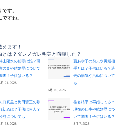
りです。
んですね。
教えます！
由とは？ダレノガレ明美と喧嘩した？
井上陽水の前妻は誰？現
藤あや子の前夫や再婚相
在の妻や結婚歴について
手とは？子供はいる？過
調査！子供はいる？
去の病気や活動について
も
6月 21, 2026
6月 10, 2026
矢口真里と梅田賢三の馴
椎名桔平は再婚してる？
れ初めは？子供は何人？
現在の仕事や結婚歴につ
経歴についても
いて調査！子供はいる？
5月 18, 2026
5月 7, 2026