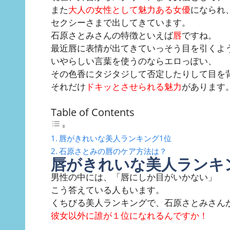
また
大人の女性として魅力ある女優
になられ
セクシーさまで出してきています。
石原さとみさんの特徴といえば
唇
ですね。
最近唇に表情が出てきていっそう目を引くよ
いやらしい言葉を使うのならエロっぽい、
その色香にタジタジして否定したりして目を
それだけ
ドキッとさせられる魅力
があります
Table of Contents
唇がきれいな美人ランキング1位
石原さとみの唇のケア方法は？
唇がきれいな美人ランキ
男性の中には、「唇にしか目がいかない」
こう答えている人もいます。
くちびる美人ランキングで、石原さとみさん
彼女以外に誰が１位になれるんですか！