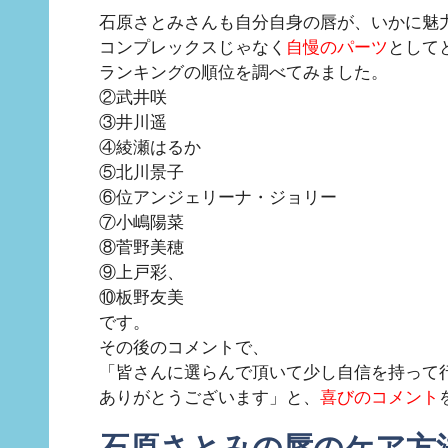
石原さとみさんも自分自身の唇が、いかに魅
コンプレックスじゃなく
自慢のパーツ
として
ランキングの順位を調べてみました。
②武井咲
③井川遥
④綾瀬はるか
⑤北川景子
⑥位アンジェリーナ・ジョリー
⑦小嶋陽菜
⑧菅野美穂
⑨上戸彩、
⑩板野友美
です。
その後のコメントで、
「皆さんに選らんで頂いて少し自信を持って
ありがとうございます」と、
喜びのコメント
石原さとみの唇のケア方