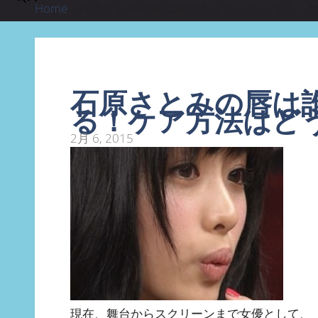
Home
»
石原さとみの唇は誰でもキスしたくなる！
石原さとみの唇は
る！ケア方法はど
2月 6, 2015
現在、舞台からスクリーンまで女優として、