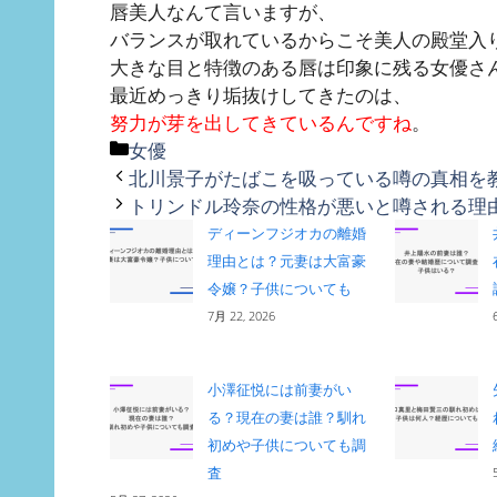
唇美人なんて言いますが、
バランスが取れているからこそ美人の殿堂入
大きな目と特徴のある唇は印象に残る女優さ
最近めっきり垢抜けしてきたのは、
努力が芽を出してきているんですね
。
カ
女優
テ
北川景子がたばこを吸っている噂の真相を
ゴ
トリンドル玲奈の性格が悪いと噂される理
リ
ディーンフジオカの離婚
ー
理由とは？元妻は大富豪
令嬢？子供についても
7月 22, 2026
小澤征悦には前妻がい
る？現在の妻は誰？馴れ
初めや子供についても調
査