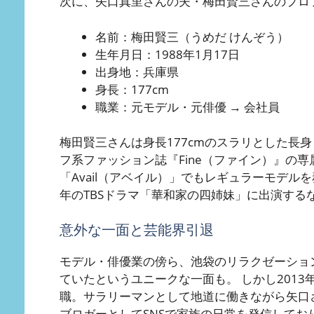
次に、矢口真里さんの夫・梅田賢三さんのプロ
名前：梅田賢三（うめだ けんぞう）
生年月日：1988年1月17日
出身地：兵庫県
身長：177cm
職業：元モデル・元俳優 → 会社員
梅田賢三さんは身長177cmのスラリとした長
フ系ファッション誌『Fine（ファイン）』の
「Avail（アベイル）」でもレギュラーモデル
年のTBSドラマ「華和家の四姉妹」に出演する
意外な一面と芸能界引退
モデル・俳優業の傍ら、池袋のリラクゼーショ
ていたというユニークな一面も。 しかし201
職。サラリーマンとして地道に働きながら矢口さ
ブロガーとしてSNSで家族の日常を発信して