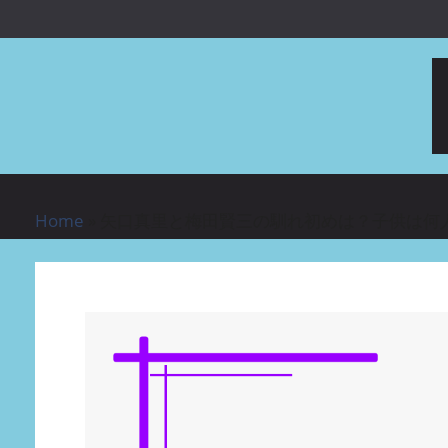
コンテンツへスキップ
Home
»
矢口真里と梅田賢三の馴れ初めは？子供は何