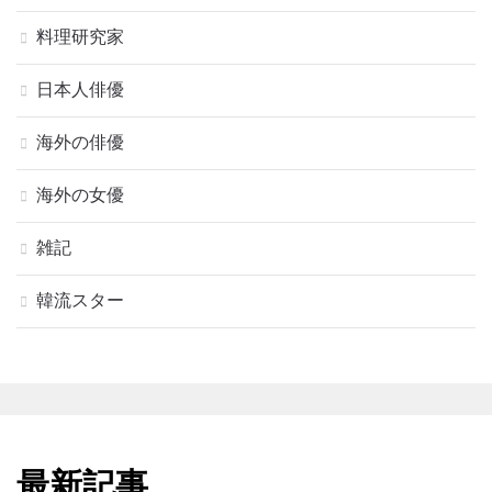
料理研究家
日本人俳優
海外の俳優
海外の女優
雑記
韓流スター
最新記事