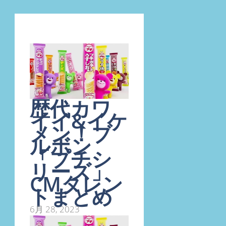
歴代カワ
イイ&イケ
メン！ブ
ルボン
「プチシ
リーズ」
CMタレン
トまとめ
6月 28, 2023