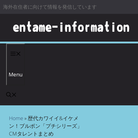
海外在住者に向けて情報を発信しています
コンテンツへスキップ
Menu
Home
»
歴代カワイイ&イケメ
ン！ブルボン「プチシリーズ」
CMタレントまとめ