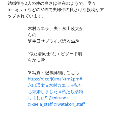
結婚後も2人の仲の良さは健在のようで、度々
InstagramなどのSNSで夫婦仲の良さげな投稿がア
ップされています。
木村カエラ、夫・永山瑛太か
らの
誕生日サプライズ語る🍰🎉
“似た者同士”なエピソード明
らかに💭
🔻写真・記事詳細はこちら
https://t.co/jQmaNtm2pm
#
永山瑛太
#木村カエラ
#私た
ち結婚しました
#私たち結婚
しました5
@mituoda
@kaela_staff
@watakon_staff