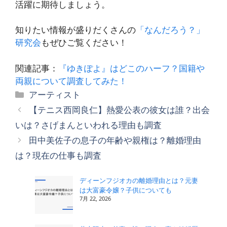
活躍に期待しましょう。
知りたい情報が盛りだくさんの
「なんだろう？」
研究会
もぜひご覧ください！
関連記事：
『ゆきぽよ』はどこのハーフ？国籍や
両親について調査してみた！
カ
アーティスト
テ
【テニス西岡良仁】熱愛公表の彼女は誰？出会
ゴ
いは？さげまんといわれる理由も調査
リ
田中美佐子の息子の年齢や親権は？離婚理由
ー
は？現在の仕事も調査
ディーンフジオカの離婚理由とは？元妻
は大富豪令嬢？子供についても
7月 22, 2026