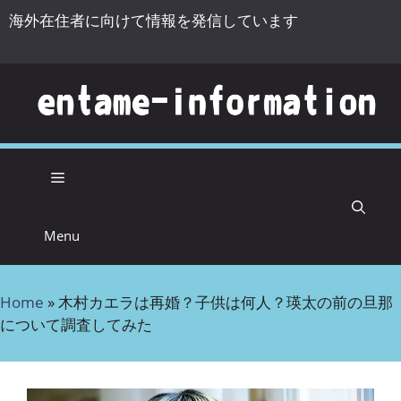
海外在住者に向けて情報を発信しています
コンテンツへスキップ
Menu
Home
»
木村カエラは再婚？子供は何人？瑛太の前の旦那
について調査してみた