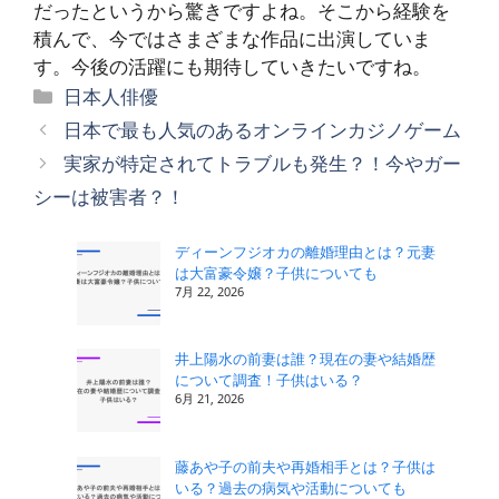
だったというから驚きですよね。そこから経験を
積んで、今ではさまざまな作品に出演していま
す。今後の活躍にも期待していきたいですね。
カ
日本人俳優
テ
日本で最も人気のあるオンラインカジノゲーム
ゴ
実家が特定されてトラブルも発生？！今やガー
リ
シーは被害者？！
ー
ディーンフジオカの離婚理由とは？元妻
は大富豪令嬢？子供についても
7月 22, 2026
井上陽水の前妻は誰？現在の妻や結婚歴
について調査！子供はいる？
6月 21, 2026
藤あや子の前夫や再婚相手とは？子供は
いる？過去の病気や活動についても