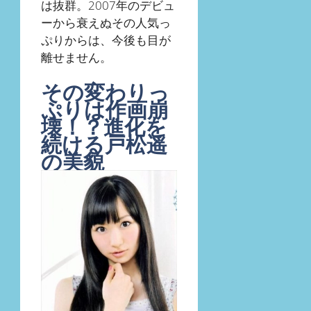
は抜群。2007年のデビュ
ーから衰えぬその人気っ
ぷりからは、今後も目が
離せません。
その変わりっ
ぷりは作画崩
壊！？進化を
続ける戸松遥
の美貌