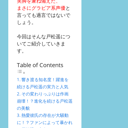
美脚を兼ね備えた、
まさにグラビア系声優
と
言っても過言ではないで
しょう。
今回はそんな戸松遥につ
いてご紹介していきま
す。
Table of Contents
響き渡る知名度！躍進を
続ける戸松遥の実力と人気
その変わりっぷりは作画
崩壊！？進化を続ける戸松遥
の美貌
熱愛彼氏の存在が大騒動
に！？ファンによって暴かれ