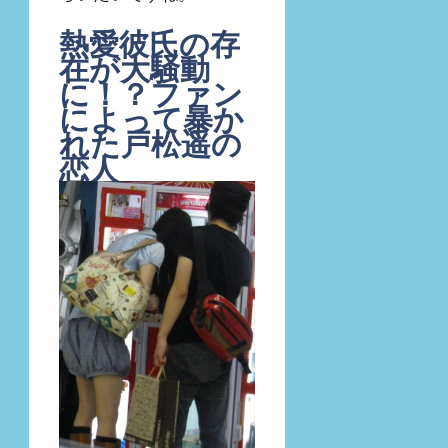
熱愛彼氏の存
在が大騒動
に！？ファン
によって暴か
れた戸松遥の
恋人