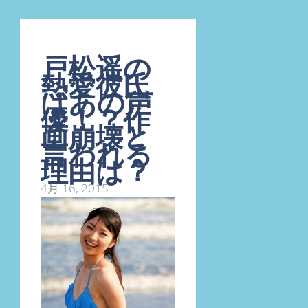
戸松遥の
熱愛彼氏
はあの声
優！？作
画崩壊と
言われる
理由は？
4月 16, 2015