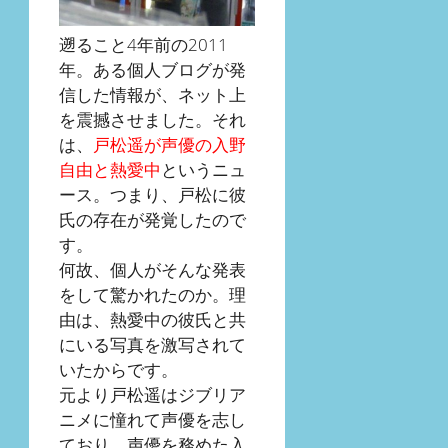
遡ること4年前の2011
年。ある個人ブログが発
信した情報が、ネット上
を震撼させました。それ
は、
戸松遥が声優の入野
自由と熱愛中
というニュ
ース。つまり、戸松に彼
氏の存在が発覚したので
す。
何故、個人がそんな発表
をして驚かれたのか。理
由は、熱愛中の彼氏と共
にいる写真を激写されて
いたからです。
元より戸松遥はジブリア
ニメに憧れて声優を志し
ており、声優を務めた入