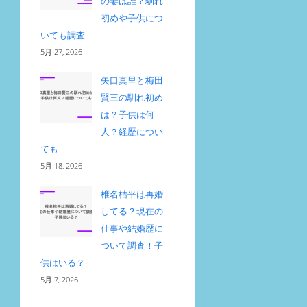
の妻は誰？馴れ
初めや子供につ
いても調査
5月 27, 2026
矢口真里と梅田
賢三の馴れ初め
は？子供は何
人？経歴につい
ても
5月 18, 2026
椎名桔平は再婚
してる？現在の
仕事や結婚歴に
ついて調査！子
供はいる？
5月 7, 2026