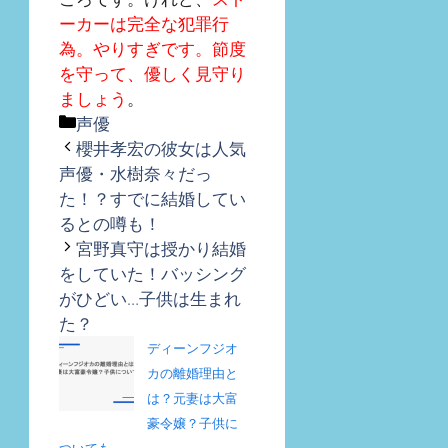
ーカーは完全な犯罪行
為。やりすぎです。節度
を守って、優しく見守り
ましょう
。
カ
声優
テ
櫻井孝宏の彼女は人気
ゴ
声優・水樹奈々だっ
リ
た！？すでに結婚してい
ー
るとの噂も！
宮野真守は授かり結婚
をしていた！バッシング
がひどい…子供は生まれ
た？
ディーンフジオ
カの離婚理由と
は？元妻は大富
豪令嬢？子供に