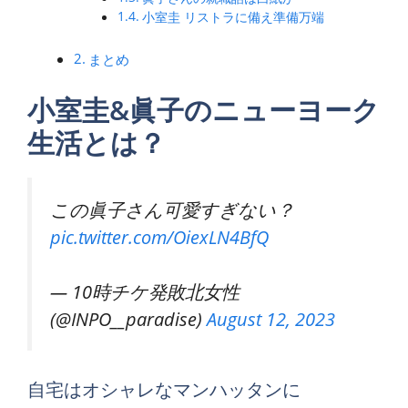
小室圭 リストラに備え準備万端
まとめ
小室圭&眞子のニューヨーク
生活とは？
この眞子さん可愛すぎない？
pic.twitter.com/OiexLN4BfQ
— 10時チケ発敗北女性
(@INPO__paradise)
August 12, 2023
自宅はオシャレなマンハッタンに