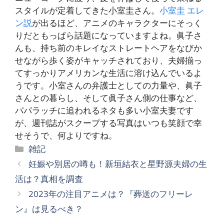
スタイルが定着してきた小室圭さん。
小室圭 エレ
ン説
が出るほど、アニメのキャラクターにそっく
りだともっぱら話題になっていますよね。眞子さ
んも、持ち前のキレイなストレートヘアをなびか
せながら歩く姿がキャッチされており、夫婦揃っ
てすっかりアメリカンな生活に溶け込んでいるよ
うです。小室さんの弁護士としての力量や、眞子
さんとの暮らし、そして眞子さん側の仕事など、
パパラッチに追われるネタも多い小室夫妻です
が、週刊誌がスクープする写真はいつも笑顔で幸
せそうで、何よりですね。
カ
雑記
テ
妊娠や別居の噂も！新垣結衣と星野源夫婦の生
ゴ
活は？真相を調査
リ
2023年の注目アニメは？『葬送のフリーレ
ー
ン』は見るべき？