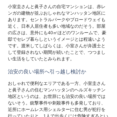
小室圭さんと眞子さんの自宅マンションは、赤レ
ンガの建物が並ぶおしゃれなマンハッタン地区に
あります。セントラルパークやブロードウェイも
近く、日本人居住者も多い地域なのだそう。部屋
の広さは、意外にも40㎡ほどのワンルームで、豪
邸でセレブ暮らしというイメージとは程遠いよう
です。渡米してしばらくは、小室さんが弁護士と
して登録されない期間が続いたことで、つつまし
い生活をしていたとみられます。
治安の良い場所へ引っ越し検討か
おしゃれで便利なエリアである一方、小室圭さん
と眞子さんの住むマンハッタンのヘルズキッチン
地区というのは、お世辞にも治安の良い場所では
ないそう。銃撃事件や刺殺事件も多発しており、
近所にホームレス用シェルターに住む男が犯行を
行っていたりと、1人で出歩くには危険すぎるとい