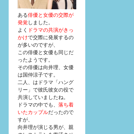
ある
俳優と女優の交際が
発覚
しました。
よく
ドラマの共演がきっ
かけ
で交際に発展するの
が多いのですが、
この俳優と女優も同じだ
ったようです。
その俳優は向井理、女優
は国仲涼子です。
二人、はドラマ「ハング
リー」で彼氏彼女の役で
共演していましたね。
ドラマの中でも、
落ち着
いたカップル
だったので
すが、
向井理が演じる男が、親