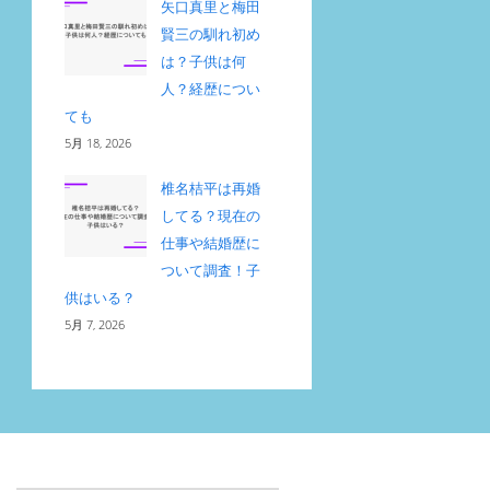
矢口真里と梅田
賢三の馴れ初め
は？子供は何
人？経歴につい
ても
5月 18, 2026
椎名桔平は再婚
してる？現在の
仕事や結婚歴に
ついて調査！子
供はいる？
5月 7, 2026