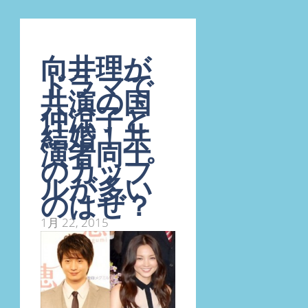
向井理が
ドラマで
共演の国
仲涼子と
結婚！共
演者同士
のカップ
ルが多い
のはぜ？
1月 22, 2015