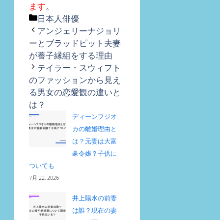
ます
。
カ
日本人俳優
テ
アンジェリーナジョリ
ゴ
ーとブラッドピット夫妻
リ
が養子縁組をする理由
ー
テイラー・スウィフト
のファッションから見え
る男女の恋愛観の違いと
は？
ディーンフジオ
カの離婚理由と
は？元妻は大富
豪令嬢？子供に
ついても
7月 22, 2026
井上陽水の前妻
は誰？現在の妻