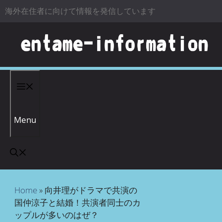
海外在住者に向けて情報を発信しています
コンテンツへスキップ
Menu
Home
»
向井理がドラマで共演の
国仲涼子と結婚！共演者同士のカ
ップルが多いのはぜ？