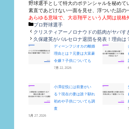
野球選手として特大のポテンシャルを秘めて
素直であどけない一面を見せ、浮ついた話の
あらゆる意味で、大谷翔平という人間は規格
カ
プロ野球選手
テ
クリスティアーノロナウドの筋肉がヤバす
ゴ
久保建英がバルセロナ退団を発表！理由
リ
ディーンフジオカの離婚
ー
理由とは？元妻は大富豪
令嬢？子供についても
7月 22, 2026
小澤征悦には前妻がい
る？現在の妻は誰？馴れ
初めや子供についても調
査
5月 27, 2026