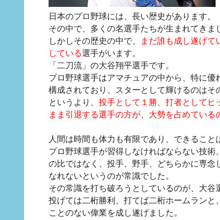
日本のプロ野球には、長い歴史があります。
その中で、多くの名選手たちが生まれてきま
しかしその歴史の中で、
まだ誰も成し遂げて
している
選手がいます。
「二刀流」の大谷翔平選手です。
プロ野球選手はアマチュアの中から、特に優
構成されており、スターとして輝けるのはそ
というより、
投手として１勝、打者としてヒ
まま引退する選手の方が、大勢を占めている
人間は時間も体力も有限であり、できること
プロ野球選手が習得しなければならない技術
の比ではなく、投手、野手、どちらかに専念
なれないというのが常識でした。
その常識を打ち破ろうとしているのが、大谷
投げては二桁勝利、打てば二桁ホームランと
ことのない偉業を成し遂げました。