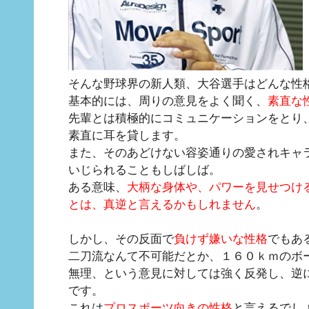
そんな野球界の新人類、大谷選手はどんな性
基本的には、周りの意見をよく聞く、
素直な
先輩とは積極的にコミュニケーションをとり
素直に耳を貸します。
また、そのあどけない容姿通りの愛されキャ
いじられることもしばしば。
ある意味、
大柄な身体や、パワーを見せつけ
とは、真逆と言えるかもしれません
。
しかし、その反面で
負けず嫌いな性格
でもあ
二刀流なんて不可能だとか、１６０ｋｍのボ
無理、という意見に対しては強く反発し、逆
です。
これは
プロスポーツ向きの性格
と言えるでし