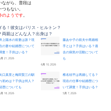
いながら、普段は
一つもない。
外のようです
。
ぎる！彼女はパリス・ヒルトン？
は？両親はどんな人？出身は？
井上陽水の前妻は誰？現
藤あや子の前夫や再婚相
在の妻や結婚歴について
手とは？子供はいる？過
調査！子供はいる？
去の病気や活動について
も
6月 21, 2026
6月 10, 2026
矢口真里と梅田賢三の馴
椎名桔平は再婚してる？
れ初めは？子供は何人？
現在の仕事や結婚歴につ
経歴についても
いて調査！子供はいる？
5月 18, 2026
5月 7, 2026