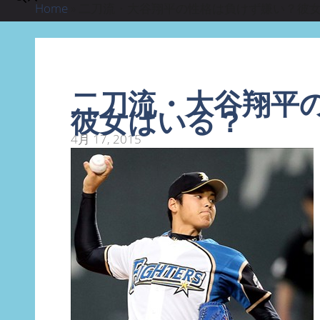
Home
»
二刀流・大谷翔平の性格は負けず嫌い？彼
二刀流・大谷翔平
彼女はいる？
4月 17, 2015