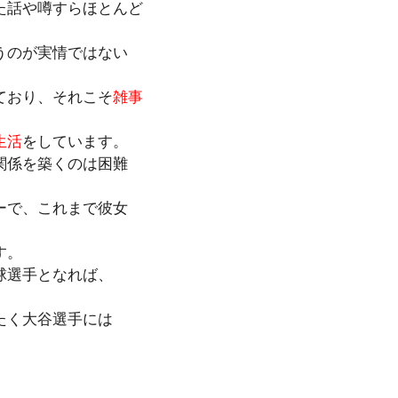
た話や噂すらほとんど
うのが実情ではない
ており、それこそ
雑事
生活
をしています。
関係を築くのは困難
ーで、これまで彼女
す。
球選手となれば、
たく大谷選手には