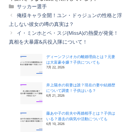
カ
サッカー選手
テ
俺様キャラ全開！ユン・ドゥジュンの性格と浮
ゴ
上しない彼女の噂の真実は？
リ
イ・ミンホとペ・スジ(MissA)の熱愛が発覚！
ー
真相を大暴露&兵役入隊について！
ディーンフジオカの離婚理由とは？元妻
は大富豪令嬢？子供についても
7月 22, 2026
井上陽水の前妻は誰？現在の妻や結婚歴
について調査！子供はいる？
6月 21, 2026
藤あや子の前夫や再婚相手とは？子供は
いる？過去の病気や活動についても
6月 10, 2026