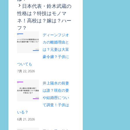
ー
日本代表・鈴木武蔵の
性格は？特技はモノマ
ネ！高校は？嫁は？ハー
フ？
ディーンフジオ
カの離婚理由と
は？元妻は大富
豪令嬢？子供に
ついても
7月 22, 2026
井上陽水の前妻
は誰？現在の妻
や結婚歴につい
て調査！子供は
いる？
6月 21, 2026