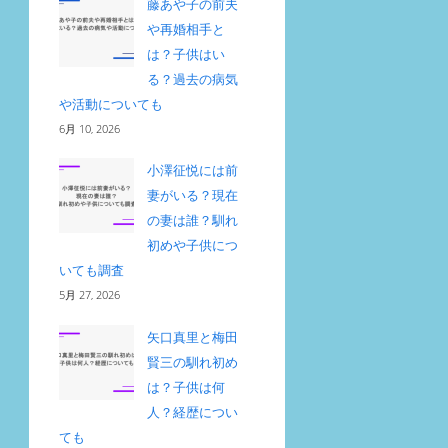
藤あや子の前夫
や再婚相手と
は？子供はい
る？過去の病気
や活動についても
6月 10, 2026
小澤征悦には前
妻がいる？現在
の妻は誰？馴れ
初めや子供につ
いても調査
5月 27, 2026
矢口真里と梅田
賢三の馴れ初め
は？子供は何
人？経歴につい
ても