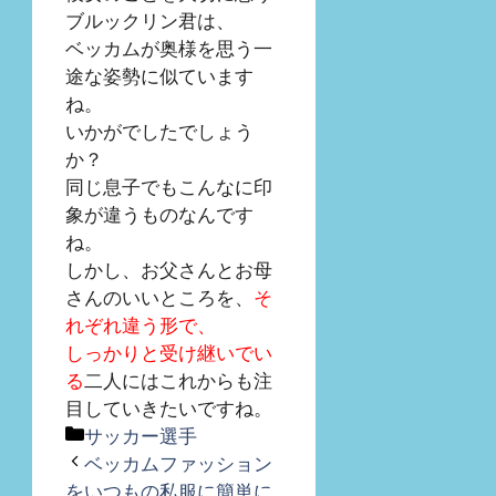
ブルックリン君は、
ベッカムが奥様を思う一
途な姿勢に似ています
ね。
いかがでしたでしょう
か？
同じ息子でもこんなに印
象が違うものなんです
ね。
しかし、お父さんとお母
さんのいいところを、
そ
れぞれ違う形で、
しっかりと受け継いでい
る
二人にはこれからも注
目していきたいですね。
カ
サッカー選手
テ
ベッカムファッション
ゴ
をいつもの私服に簡単に