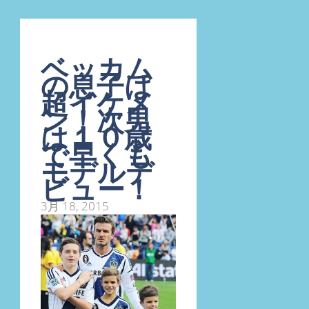
ベッカム
の息子は
超イケメ
ン！次男
は１０歳
で早くも
モデルデ
ビュー！
3月 18, 2015