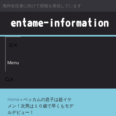
海外在住者に向けて情報を発信しています
コンテンツへスキップ
Menu
Home
»
ベッカムの息子は超イケ
メン！次男は１０歳で早くもモデ
ルデビュー！