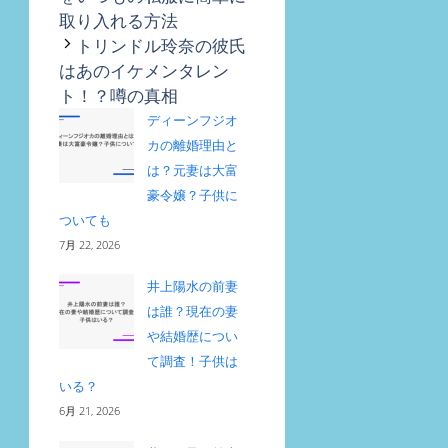
リ
取り入れる方法
ー
トリンドル玲奈の彼氏
はあのイケメンタレン
ト！？噂の真相
ディーンフジオ
カの離婚理由と
は？元妻は大富
豪令嬢？子供に
ついても
7月 22, 2026
井上陽水の前妻
は誰？現在の妻
や結婚歴につい
て調査！子供は
いる？
6月 21, 2026