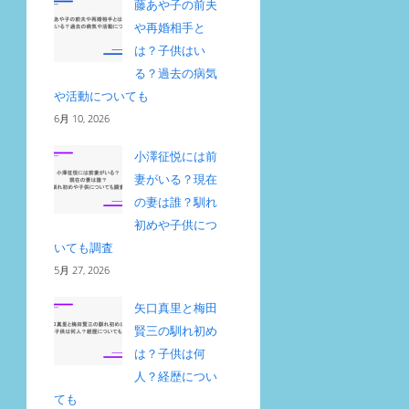
藤あや子の前夫
や再婚相手と
は？子供はい
る？過去の病気
や活動についても
6月 10, 2026
小澤征悦には前
妻がいる？現在
の妻は誰？馴れ
初めや子供につ
いても調査
5月 27, 2026
矢口真里と梅田
賢三の馴れ初め
は？子供は何
人？経歴につい
ても