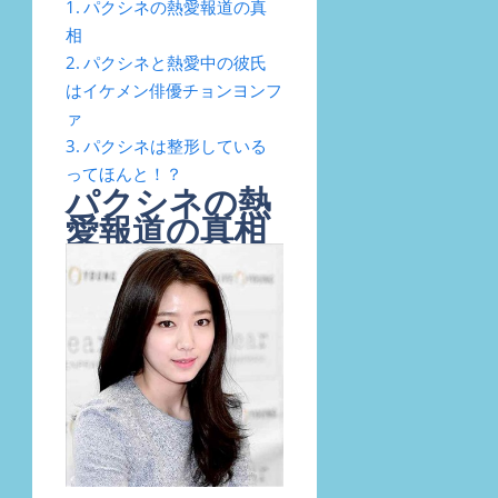
パクシネの熱愛報道の真
相
パクシネと熱愛中の彼氏
はイケメン俳優チョンヨンフ
ァ
パクシネは整形している
ってほんと！？
パクシネの熱
愛報道の真相