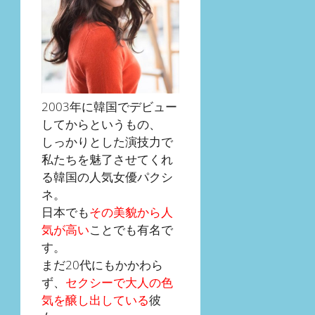
2003年に韓国でデビュー
してからというもの、
しっかりとした演技力で
私たちを魅了させてくれ
る韓国の人気女優パクシ
ネ。
日本でも
その美貌から人
気が高い
ことでも有名で
す。
まだ20代にもかかわら
ず、
セクシーで大人の色
気を醸し出している
彼