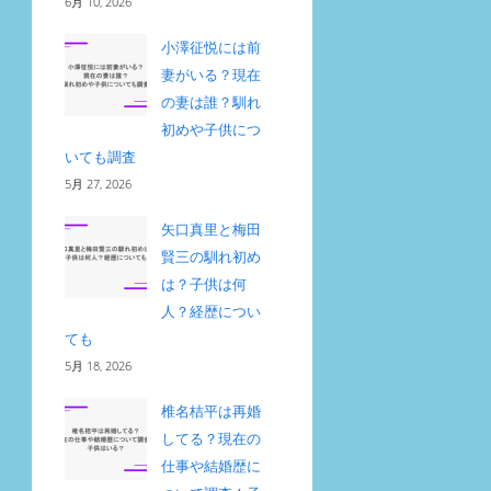
6月 10, 2026
小澤征悦には前
妻がいる？現在
の妻は誰？馴れ
初めや子供につ
いても調査
5月 27, 2026
矢口真里と梅田
賢三の馴れ初め
は？子供は何
人？経歴につい
ても
5月 18, 2026
椎名桔平は再婚
してる？現在の
仕事や結婚歴に