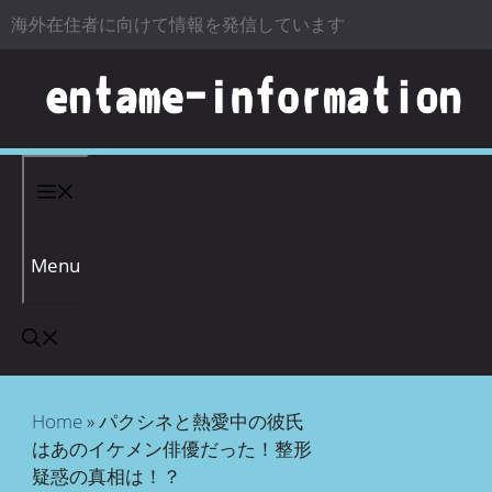
海外在住者に向けて情報を発信しています
コンテンツへスキップ
Menu
Home
»
パクシネと熱愛中の彼氏
はあのイケメン俳優だった！整形
疑惑の真相は！？