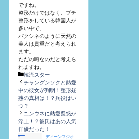
ですね。
整形だけではなく、プチ
整形をしている韓国人が
多い中で、
パクシネのように天然の
美人は貴重だと考えられ
ます。
ただの噂なのだと考えら
れますね。
カ
韓流スター
テ
チャングンソクと熱愛
ゴ
中の彼女が判明！整形疑
リ
惑の真相は！？兵役はい
ー
つ？
ユンウネに熱愛疑惑が
浮上！？彼氏はあの人気
俳優だった！
ディーンフジオ