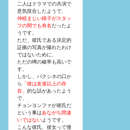
二人はドラマでの共演で
意気投合したようで、
仲睦まじい様子がスタッ
フの間でも有名
だったよ
うです。
ただ、彼氏である決定的
証拠の写真が撮れたわけ
ではないために、
ただの噂の確率も高いで
す。
しかし、パクシネの口か
ら
「彼は友達以上の存
在」
的な話があったよう
で、
チョンヨンファが彼氏だ
という事は
あながち間違
いではない
ようです。
こんな彼氏、彼女って憧