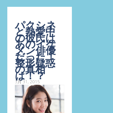
パクシネ
と熱愛中
の彼氏は
あのイケ
メン俳優
だった！
整形疑惑
の真相
は！？
3月 31, 2015