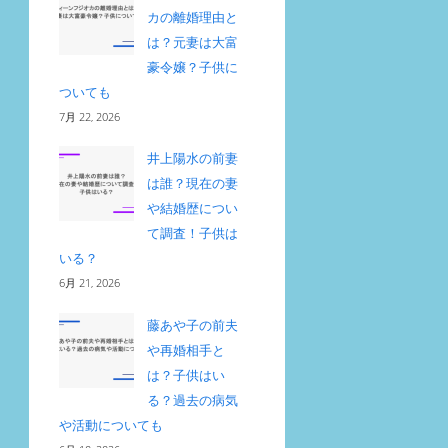
カの離婚理由と
は？元妻は大富
豪令嬢？子供に
ついても
7月 22, 2026
井上陽水の前妻
は誰？現在の妻
や結婚歴につい
て調査！子供は
いる？
6月 21, 2026
藤あや子の前夫
や再婚相手と
は？子供はい
る？過去の病気
や活動についても