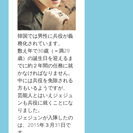
韓国では男性に兵役が義
務化されています。
数え年で30歳（＝満29
歳）の誕生日を迎えるま
でに約２年間の任務に就
かなければなりません。
中には兵役を免除される
方もいるようですが、
芸能人とはいえジェジュ
ンも兵役に就くことにな
りました。
ジェジュンが入隊したの
は、2015年３月31日で
す。