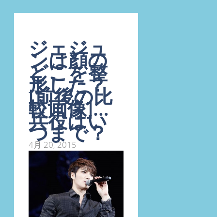
ジェジュ
ンは顔の
どこを整
形した？
[前後の比
較画像]…
兵役はい
つまで？
4月 20, 2015