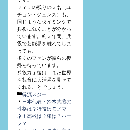
ＪＹＪの残りの２名（ユ
チョン・ジュンス）も、
同じようなタイミングで
兵役に就くことが分かっ
ています。約２年間、兵
役で芸能界を離れてしま
っても、
多くのファンが彼らの復
帰を待っています。
兵役終了後は、また世界
を舞台に大活躍を見せて
くれることでしょう。
カ
韓流スター
テ
日本代表・鈴木武蔵の
ゴ
性格は？特技はモノマ
リ
ネ！高校は？嫁は？ハー
ー
フ？