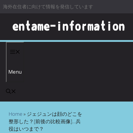
海外在住者に向けて情報を発信しています
コンテンツへスキップ
Menu
Home
»
ジェジュンは顔のどこを
整形した？[前後の比較画像]…兵
役はいつまで？