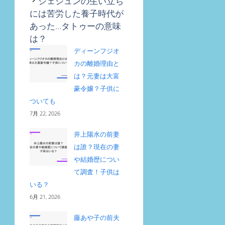
ジェジュンの生い立ち
には苦労した養子時代が
あった…タトゥーの意味
は？
ディーンフジオ
カの離婚理由と
は？元妻は大富
豪令嬢？子供に
ついても
7月 22, 2026
井上陽水の前妻
は誰？現在の妻
や結婚歴につい
て調査！子供は
いる？
6月 21, 2026
藤あや子の前夫