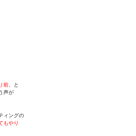
り前
、と
う声が
ティングの
てもやり