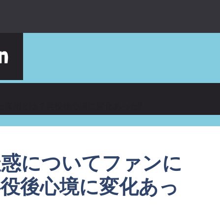
真相とは？兵役後心境に変化あった⁉︎
疑惑についてファンに
役後心境に変化あっ