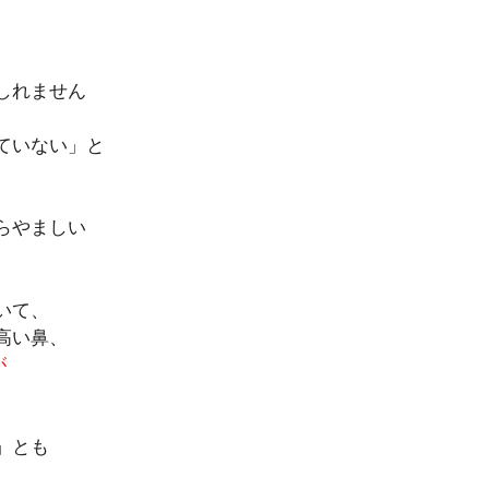
しれません
ていない」と
らやましい
いて、
高い鼻、
が
」とも