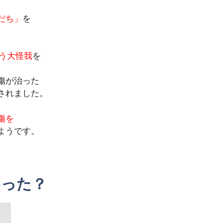
だち」
を
う大怪我
を
傷が治った
されました。
傷を
ようです。
わった？