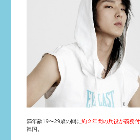
満年齢19〜29歳の間に
約２年間の兵役が義務付
韓国。