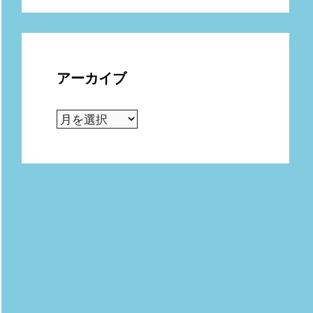
アーカイブ
ア
ー
カ
イ
ブ