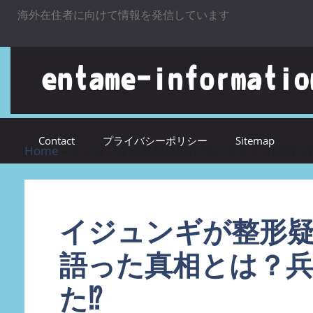
海外在住者に向けて情報を発信しています
コンテンツへスキップ
Contact
プライバシーポリシー
Sitemap
Home
»
イジュンギが整形疑惑についてファンに語った
イジュンギが整形
語った真相とは？兵
た⁉︎