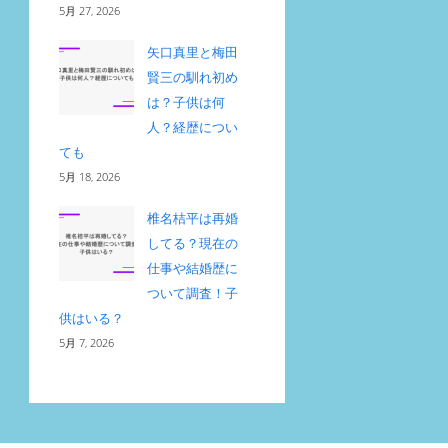
5月 27, 2026
矢口真里と梅田
賢三の馴れ初め
は？子供は何
人？経歴につい
ても
5月 18, 2026
椎名桔平は再婚
してる？現在の
仕事や結婚歴に
ついて調査！子
供はいる？
5月 7, 2026