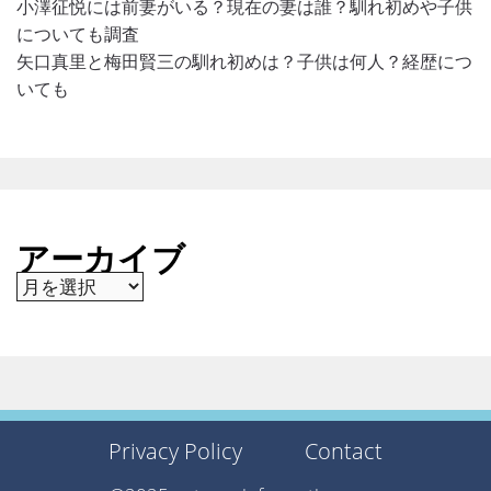
小澤征悦には前妻がいる？現在の妻は誰？馴れ初めや子供
についても調査
矢口真里と梅田賢三の馴れ初めは？子供は何人？経歴につ
いても
アーカイブ
ア
ー
カ
イ
ブ
Privacy Policy
Contact