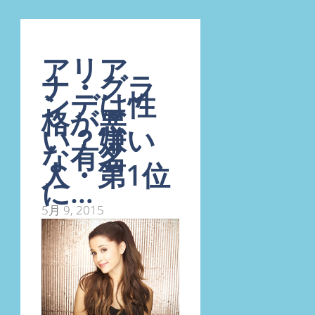
アリア
ナ・グラ
ンデは性
格が悪
い？嫌い
な有名
人・第1位
に…
5月 9, 2015