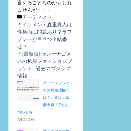
言えることなのかもしれ
ませんが・・・
カ
アーティスト
テ
イケメン・森重真人は
ゴ
性格面に問題あり？ラフ
リ
プレーが目立つ？結婚
ー
は？
[最新版] セレーナゴメ
スの私服ファッションブ
ランド…過去のゴシップ
情報
ディーンフジオ
カの離婚理由と
は？元妻は大富
豪令嬢？子供に
ついても
7月 22, 2026