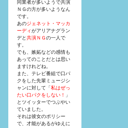
同業者が多いようで共演
ＮＧの方が多いようなん
です。
あの
ジェネット・マッカ
ーディ
がアリアナグラン
デと
共演ＮＧ
の一人で
す。
でも、嫉妬などの感情も
あってのことだとは思い
ますけれどね。
また、テレビ番組で口パ
クをした先輩ミュージシ
ャンに対して「
私はぜっ
たい口パクをしない！
」
とツイッターでつぶやい
ていました。
それは彼女のポリシー
で、才能があるがゆえに