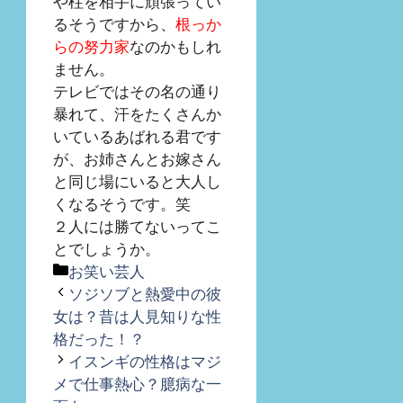
や柱を相手に頑張ってい
るそうですから、
根っか
らの努力家
なのかもしれ
ません。
テレビではその名の通り
暴れて、汗をたくさんか
いているあばれる君です
が、お姉さんとお嫁さん
と同じ場にいると大人し
くなるそうです。笑
２人には勝てないってこ
とでしょうか。
カ
お笑い芸人
テ
ソジソブと熱愛中の彼
ゴ
女は？昔は人見知りな性
リ
格だった！？
ー
イスンギの性格はマジ
メで仕事熱心？臆病な一