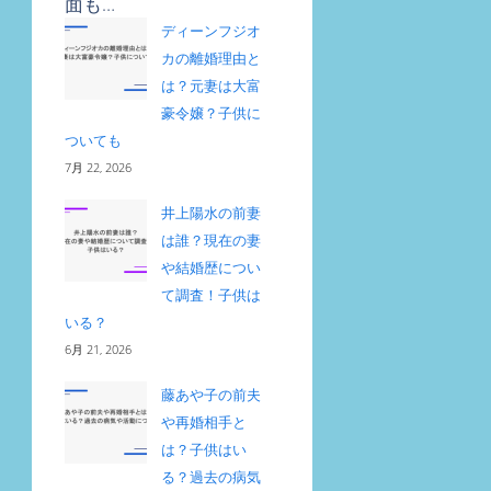
面も…
ディーンフジオ
カの離婚理由と
は？元妻は大富
豪令嬢？子供に
ついても
7月 22, 2026
井上陽水の前妻
は誰？現在の妻
や結婚歴につい
て調査！子供は
いる？
6月 21, 2026
藤あや子の前夫
や再婚相手と
は？子供はい
る？過去の病気