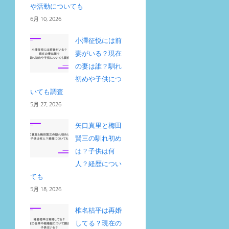
や活動についても
6月 10, 2026
小澤征悦には前
妻がいる？現在
の妻は誰？馴れ
初めや子供につ
いても調査
5月 27, 2026
矢口真里と梅田
賢三の馴れ初め
は？子供は何
人？経歴につい
ても
5月 18, 2026
椎名桔平は再婚
してる？現在の