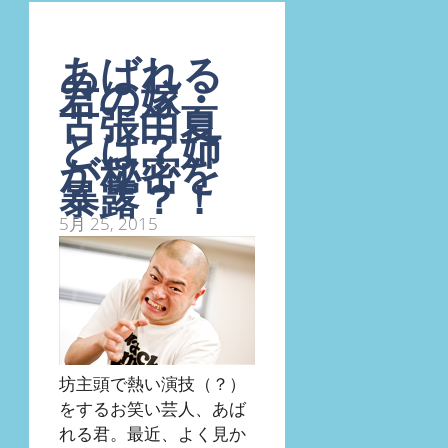
あばれる
君の嫁・
古張由夏
とは？姉
が秘密を
暴露？！
5月 25, 2015
坊主頭で熱い演技（？）
をするお笑い芸人、あば
れる君。最近、よく見か