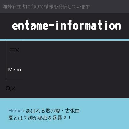
海外在住者に向けて情報を発信しています
コンテンツへスキップ
Menu
Home
»
あばれる君の嫁・古張由
夏とは？姉が秘密を暴露？！