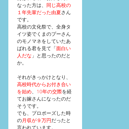
なった方は、
同じ高校の
１年先輩だった由夏
さん
です。
高校の文化祭で、全身タ
イツ姿でくまのプーさん
のモノマネをしていたあ
ばれる君を見て「
面白い
人だな
」と思ったのだと
か。
それがきっかけとなり、
高校時代からお付き合い
を始め
、
10年の交際
を経
てお嫁さんになったのだ
そうです。
でも、プロポーズした時
の
月収が９万円
だったと
言われています。